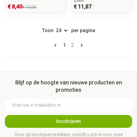
25ml
€ 8,40
€ 11,87
€ 12,00
Toon
per pagina
Pagina's
U lees momenteel pagina
Pagina
1
2
Blijf op de hoogte van nieuwe producten en
promoties
E-mail adres
Inschrijven
Door op inschrijven te klikken, schrijft u zich in voor onze