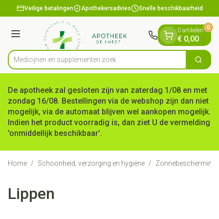
Dia 1 van 1
Ga naar de inhoud
Veilige betalingen
Apothekersadvies
Snelle beschikbaarheid
0
0 artikelen
Menu
€ 0,00
Medicijnen en su
Zoek
Product, merk, categorie...
De apotheek zal gesloten zijn van zaterdag 1/08 en met
zondag 16/08. Bestellingen via de webshop zijn dan niet
mogelijk, via de automaat blijven wel aankopen mogelijk.
Indien het product voorradig is, dan ziet U de vermelding
'onmiddellijk beschikbaar'.
Home
/
Schoonheid, verzorging en hygiëne
/
Zonnebescherming
Lippen