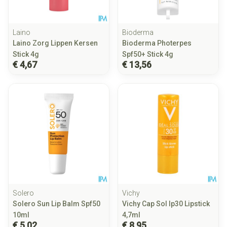
Laino
Bioderma
Laino Zorg Lippen Kersen
Bioderma Photerpes
Stick 4g
Spf50+ Stick 4g
€ 4,67
€ 13,56
Solero
Vichy
Solero Sun Lip Balm Spf50
Vichy Cap Sol Ip30 Lipstick
10ml
4,7ml
€ 5,02
€ 8,95