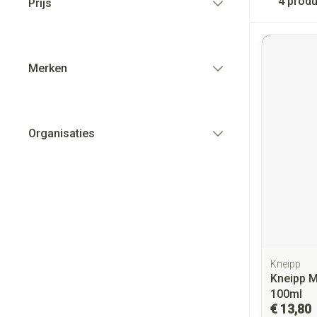
4
produ
Prijs
filter
Merken
filter
Organisaties
filter
Kneipp
Kneipp M
100ml
€ 13,80