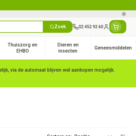
Oversc
Zoek
02 452 92 60
Klant menu
Thuiszorg en
Dieren en
Geneesmiddelen
tegorie
50+ categorie
enu voor Natuur geneeskunde categorie
Toon submenu voor Thuiszorg en EHBO categorie
Toon submenu voor Dieren en 
Toon subm
EHBO
insecten
ijk, via de automaat blijven wel aankopen mogelijk.