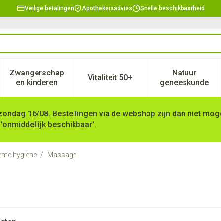
Veilige betalingen
Apothekersadvies
Snelle beschikbaarheid
Zwangerschap
Natuur
Vitaliteit 50+
, verzorging en hygiëne categorie
enu voor Dieet, voeding en vitamines categorie
Toon submenu voor Zwangerschap en kinderen ca
Toon submenu voor Vitaliteit 
Toon subm
en kinderen
geneeskunde
zondag 16/08. Bestellingen via de webshop zijn dan niet mogel
 'onmiddellijk beschikbaar'.
tieme hygiene
/
Massage