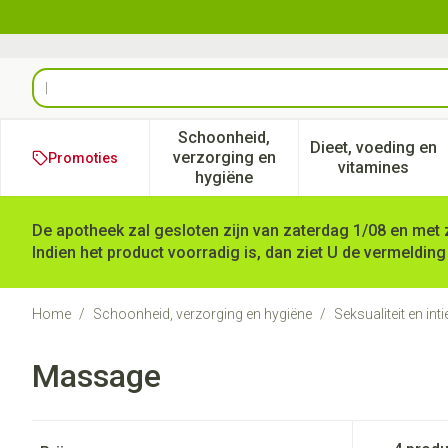
Ga naar de inhoud
Product, merk, categorie...
Schoonheid,
Dieet, voeding en
verzorging en
Promoties
Toon submenu voor Schoonheid
Toon subm
vitamines
hygiëne
De apotheek zal gesloten zijn van zaterdag 1/08 en met 
Indien het product voorradig is, dan ziet U de vermelding
Home
/
Schoonheid, verzorging en hygiëne
/
Seksualiteit en in
Massage
Doorgaan naar productlijst