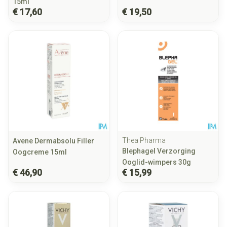
15ml
€ 17,60
€ 19,50
Thea Pharma
Avene Dermabsolu Filler
Blephagel Verzorging
Oogcreme 15ml
Ooglid-wimpers 30g
€ 46,90
€ 15,99