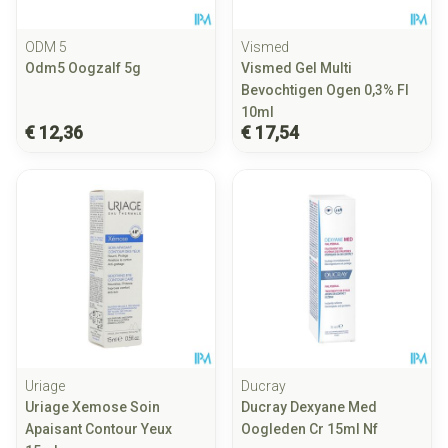
ODM 5
Vismed
Odm5 Oogzalf 5g
Vismed Gel Multi
Bevochtigen Ogen 0,3% Fl
10ml
€ 12,36
€ 17,54
Uriage
Ducray
Uriage Xemose Soin
Ducray Dexyane Med
Apaisant Contour Yeux
Oogleden Cr 15ml Nf