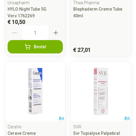
Ursapharm
Thea Pharma
HYLO Night Tube 5G
Blephaderm Creme Tube
Verv.1762269
40ml
€ 10,50
Aantal
Bestel
€ 27,01
CeraVe
SVR
Cerave Creme
Svr Topialyse Palpebral