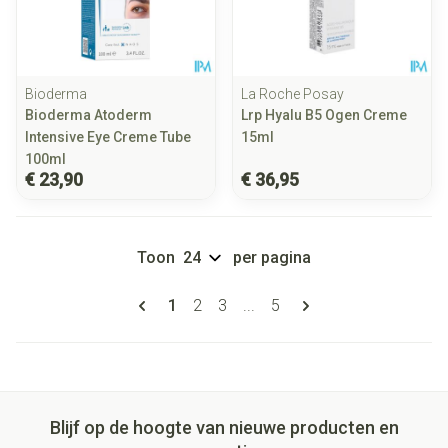
Bioderma
La Roche Posay
Bioderma Atoderm
Lrp Hyalu B5 Ogen Creme
Intensive Eye Creme Tube
15ml
100ml
€ 23,90
€ 36,95
Toon
per pagina
Pagina's
U lees momenteel pagina
Pagina
Pagina
Pagina
1
2
3
...
5
Blijf op de hoogte van nieuwe producten en