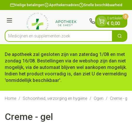
Dia 1 van 1
Ga naar de inhoud
Veilige betalingen
Apothekersadvies
Snelle beschikbaarheid
0
0 artikelen
Menu
€ 0,00
Medicijnen en
Zoek
Product, merk, categorie...
De apotheek zal gesloten zijn van zaterdag 1/08 en met
zondag 16/08. Bestellingen via de webshop zijn dan niet
mogelijk, via de automaat blijven wel aankopen mogelijk.
Indien het product voorradig is, dan ziet U de vermelding
'onmiddellijk beschikbaar'.
Home
/
Schoonheid, verzorging en hygiëne
/
Ogen
/
Creme - gel
Creme - gel