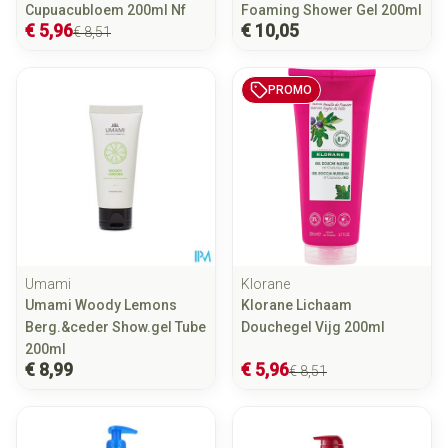
Cupuacubloem 200ml Nf
Foaming Shower Gel 200ml
€ 5,96
€ 10,05
€ 8,51
PROMO
Umami
Klorane
Umami Woody Lemons
Klorane Lichaam
Berg.&ceder Show.gel Tube
Douchegel Vijg 200ml
200ml
€ 8,99
€ 5,96
€ 8,51