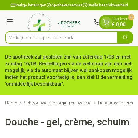
Dia 1 van 1
Ga naar de inhoud
Veilige betalingen
Apothekersadvies
Snelle beschikbaarheid
0
0 artikelen
Menu
€ 0,00
Medicijnen en
Zoek
Product, merk, categorie...
De apotheek zal gesloten zijn van zaterdag 1/08 en met
zondag 16/08. Bestellingen via de webshop zijn dan niet
mogelijk, via de automaat blijven wel aankopen mogelijk.
Indien het product voorradig is, dan ziet U de vermelding
'onmiddellijk beschikbaar'.
Home
/
Schoonheid, verzorging en hygiëne
/
Lichaamsverzorging
Douche - gel, crème, schuim