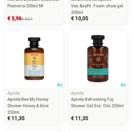
Plumeria 200ml Nf
Van.&saffr. Foam.show.gel
200ml
€ 5,96
€ 10,05
€ 8,51
Apivita
Apivita
Apivita Bee My Honey
Apivita Refreshing Fig
Shower Honey & Aloe
Shower Gel Ess. Oils 250ml
250ml
€ 11,35
€ 11,35