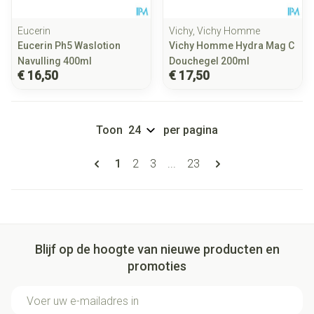
Eucerin
Vichy, Vichy Homme
Eucerin Ph5 Waslotion
Vichy Homme Hydra Mag C
Navulling 400ml
Douchegel 200ml
€ 16,50
€ 17,50
Toon
per pagina
Pagina's
U lees momenteel pagina
Pagina
Pagina
Pagina
1
2
3
...
23
Blijf op de hoogte van nieuwe producten en
promoties
E-mail adres