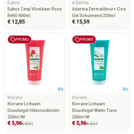
Eubos
A-Derma
Eubos Zeep Vloeibaar Roze
Aderma Dermalibour+ Cica
Refill 400ml
Gel Schuimend 200ml
€ 12,85
€ 15,59
PROMO
PROMO
Klorane
Klorane
Klorane Lichaam
Klorane Lichaam
Douchegel Hibiscusbloem
Douchegel Water Tiare
200ml Nf
200ml Nf
€ 5,96
€ 5,96
€ 8,51
€ 8,51