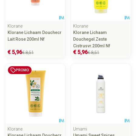
Klorane
Klorane
Klorane Lichaam Douchecr
Klorane Lichaam
Lait Rose 200ml Nf
Douchegel Zeste
Cistrusvr.200ml Nf
€ 5,96
€ 5,96
€ 8,51
€ 8,51
PROMO
Klorane
Umami
Klorane Lichaam Douchecr
Umami Sweet Spices