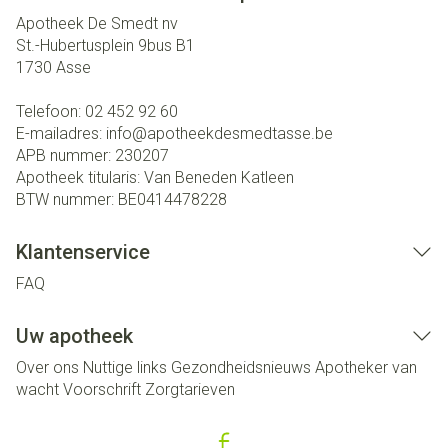
Apotheek De Smedt nv
St.-Hubertusplein 9bus B1
1730
Asse
Telefoon:
02 452 92 60
E-mailadres:
info@
apotheekdesmedtasse.be
APB nummer:
230207
Apotheek titularis:
Van Beneden Katleen
BTW nummer:
BE0414478228
Klantenservice
FAQ
Uw apotheek
Over ons
Nuttige links
Gezondheidsnieuws
Apotheker van
wacht
Voorschrift
Zorgtarieven