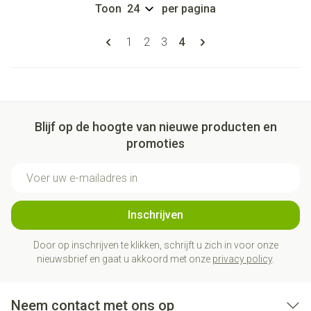
Toon
per pagina
Pagina's
U lees momenteel pagina
Pagina
Pagina
Pagina
1
2
3
4
Blijf op de hoogte van nieuwe producten en
promoties
E-mail adres
Inschrijven
Door op inschrijven te klikken, schrijft u zich in voor onze
nieuwsbrief en gaat u akkoord met onze
privacy policy
.
Neem contact met ons op