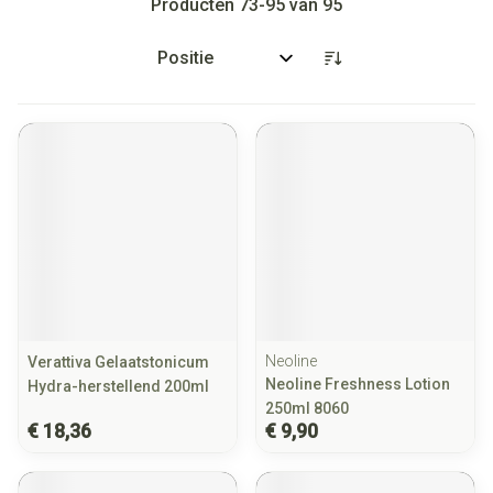
Producten
73
-
95
van
95
Sorteer op:
Neoline
Verattiva Gelaatstonicum
Neoline Freshness Lotion
Hydra-herstellend 200ml
250ml 8060
€ 18,36
€ 9,90