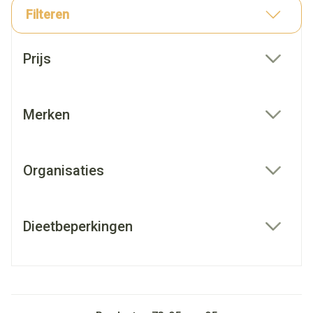
Filteren
Doorgaan naar productlijst
Prijs
filter
Merken
filter
Organisaties
filter
Dieetbeperkingen
filter