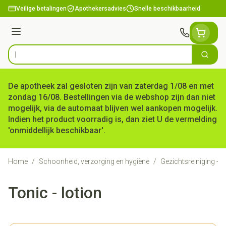
Ga naar de inhoud
Veilige betalingen
Apothekersadvies
Snelle beschikbaarheid
Menu
Zoek
Product, merk, categorie...
De apotheek zal gesloten zijn van zaterdag 1/08 en met
zondag 16/08. Bestellingen via de webshop zijn dan niet
mogelijk, via de automaat blijven wel aankopen mogelijk.
Indien het product voorradig is, dan ziet U de vermelding
'onmiddellijk beschikbaar'.
Home
/
Schoonheid, verzorging en hygiëne
/
Gezichtsreiniging -
Tonic - lotion