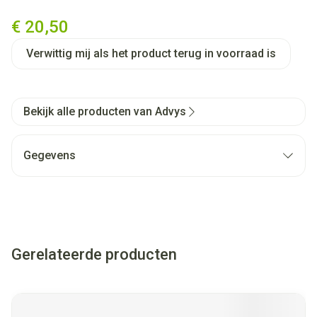
Revitive Medic Vervang.elect
€ 20,50
Verwittig mij als het product terug in voorraad is
Bekijk alle producten van Advys
Gegevens
Gerelateerde producten
Navigeren door de elementen van de carrousel is mogelijk met
Druk om carrousel over te slaan
Druk op om naar carrouselnavigatie te gaan