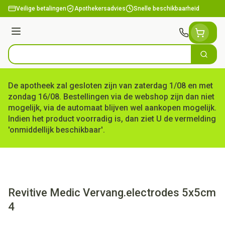
Ga naar de inhoud
Veilige betalingen
Apothekersadvies
Snelle beschikbaarheid
Menu
Zoek
Product, merk, categorie...
De apotheek zal gesloten zijn van zaterdag 1/08 en met
zondag 16/08. Bestellingen via de webshop zijn dan niet
mogelijk, via de automaat blijven wel aankopen mogelijk.
Indien het product voorradig is, dan ziet U de vermelding
'onmiddellijk beschikbaar'.
Revitive Medic Vervang.electrodes 5x5cm
4