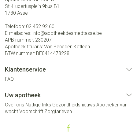
St.-Hubertusplein 9bus B1
1730
Asse
Telefoon:
02 452 92 60
E-mailadres:
info@
apotheekdesmedtasse.be
APB nummer:
230207
Apotheek titularis:
Van Beneden Katleen
BTW nummer:
BE0414478228
Klantenservice
FAQ
Uw apotheek
Over ons
Nuttige links
Gezondheidsnieuws
Apotheker van
wacht
Voorschrift
Zorgtarieven