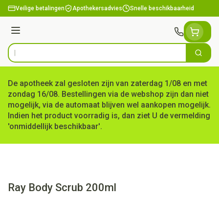
Ga naar de inhoud
Veilige betalingen
Apothekersadvies
Snelle beschikbaarheid
Menu
Zoek
Product, merk, categorie...
De apotheek zal gesloten zijn van zaterdag 1/08 en met
zondag 16/08. Bestellingen via de webshop zijn dan niet
mogelijk, via de automaat blijven wel aankopen mogelijk.
Indien het product voorradig is, dan ziet U de vermelding
'onmiddellijk beschikbaar'.
Ray Body Scrub 200ml