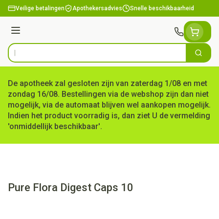
Ga naar de inhoud
Veilige betalingen
Apothekersadvies
Snelle beschikbaarheid
Menu
Zoek
Product, merk, categorie...
De apotheek zal gesloten zijn van zaterdag 1/08 en met
zondag 16/08. Bestellingen via de webshop zijn dan niet
mogelijk, via de automaat blijven wel aankopen mogelijk.
Indien het product voorradig is, dan ziet U de vermelding
'onmiddellijk beschikbaar'.
Pure Flora Digest Caps 10