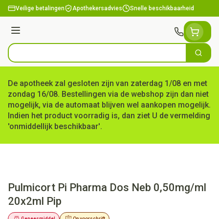
Ga naar de inhoud
Veilige betalingen
Apothekersadvies
Snelle beschikbaarheid
Menu
Zoek
Product, merk, categorie...
De apotheek zal gesloten zijn van zaterdag 1/08 en met
zondag 16/08. Bestellingen via de webshop zijn dan niet
mogelijk, via de automaat blijven wel aankopen mogelijk.
Indien het product voorradig is, dan ziet U de vermelding
'onmiddellijk beschikbaar'.
Pulmicort Pi Pharma Dos Neb 0,50mg/ml
20x2ml Pip
Geneesmiddel
Op voorschrift