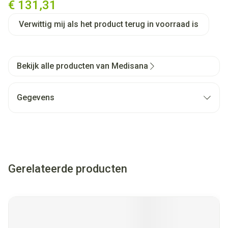
€ 131,31
Verwittig mij als het product terug in voorraad is
Bekijk alle producten van Medisana
Gegevens
Gerelateerde producten
Navigeren door de elementen van de carrousel is mogelijk met
Druk om carrousel over te slaan
Druk op om naar carrouselnavigatie te gaan