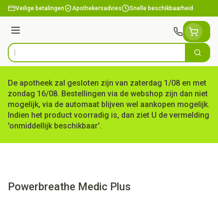
Ga naar de inhoud
Veilige betalingen
Apothekersadvies
Snelle beschikbaarheid
Menu
Zoek
Product, merk, categorie...
De apotheek zal gesloten zijn van zaterdag 1/08 en met
zondag 16/08. Bestellingen via de webshop zijn dan niet
mogelijk, via de automaat blijven wel aankopen mogelijk.
Indien het product voorradig is, dan ziet U de vermelding
'onmiddellijk beschikbaar'.
Powerbreathe Medic Plus