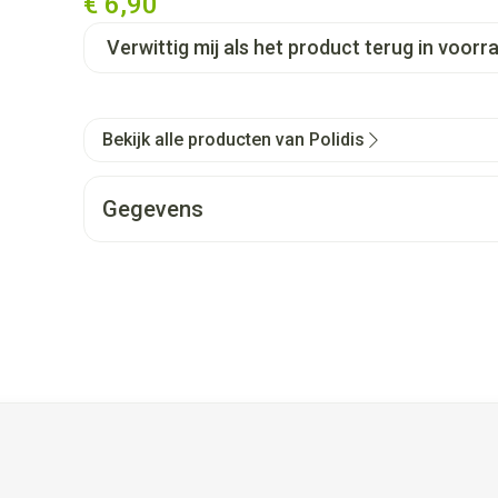
€ 6,90
Verwittig mij als het product terug in voorra
Bekijk alle producten van Polidis
Gegevens
et de tabtoets. Je kunt de carrousel overslaan of direct naar d