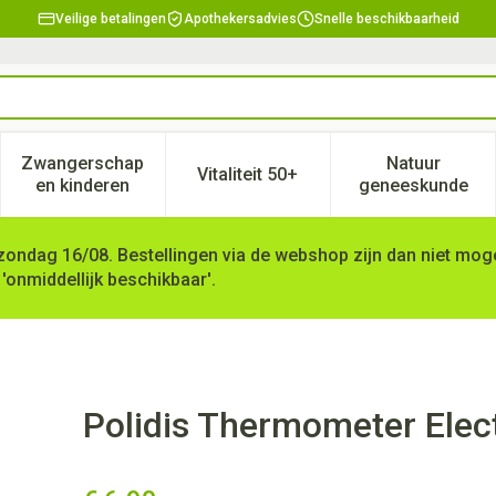
Veilige betalingen
Apothekersadvies
Snelle beschikbaarheid
Zwangerschap
Natuur
Vitaliteit 50+
, verzorging en hygiëne categorie
enu voor Dieet, voeding en vitamines categorie
Toon submenu voor Zwangerschap en kinderen ca
Toon submenu voor Vitaliteit 
Toon subm
en kinderen
geneeskunde
zondag 16/08. Bestellingen via de webshop zijn dan niet mogel
 'onmiddellijk beschikbaar'.
nisch Uiteinde Hard 1
Polidis Thermometer Elect