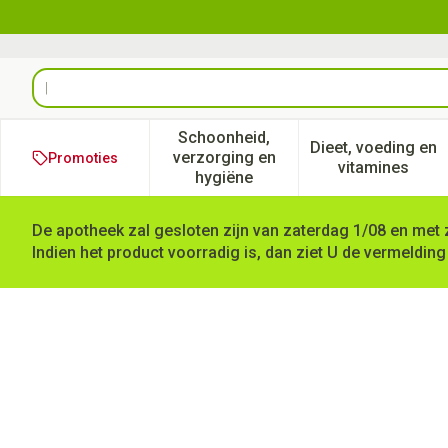
Ga naar de inhoud
Product, merk, categorie...
Schoonheid,
Dieet, voeding en
verzorging en
Promoties
Toon submenu voor Schoonheid
Toon subm
vitamines
hygiëne
De apotheek zal gesloten zijn van zaterdag 1/08 en met 
Indien het product voorradig is, dan ziet U de vermelding
Polidis Thermometer Electro