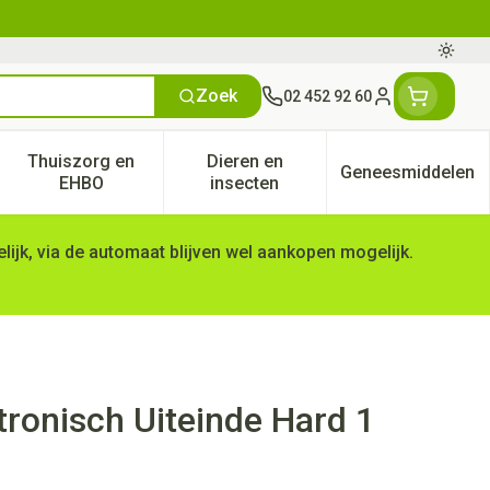
Oversc
Zoek
02 452 92 60
Klant menu
Thuiszorg en
Dieren en
Geneesmiddelen
tegorie
50+ categorie
enu voor Natuur geneeskunde categorie
Toon submenu voor Thuiszorg en EHBO categorie
Toon submenu voor Dieren en 
Toon subm
EHBO
insecten
ijk, via de automaat blijven wel aankopen mogelijk.
ronisch Uiteinde Hard 1