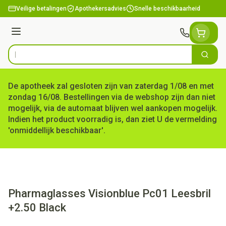
Ga naar de inhoud
Veilige betalingen
Apothekersadvies
Snelle beschikbaarheid
Menu
Zoek
Product, merk, categorie...
De apotheek zal gesloten zijn van zaterdag 1/08 en met
zondag 16/08. Bestellingen via de webshop zijn dan niet
mogelijk, via de automaat blijven wel aankopen mogelijk.
Indien het product voorradig is, dan ziet U de vermelding
'onmiddellijk beschikbaar'.
Pharmaglasses Visionblue Pc01 Leesbril
+2.50 Black