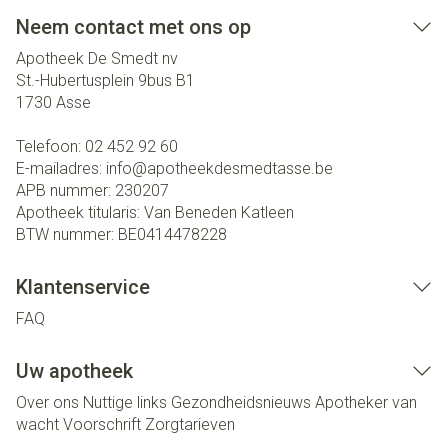
Neem contact met ons op
Apotheek De Smedt nv
St.-Hubertusplein 9bus B1
1730
Asse
Telefoon:
02 452 92 60
E-mailadres:
info@
apotheekdesmedtasse.be
APB nummer:
230207
Apotheek titularis:
Van Beneden Katleen
BTW nummer:
BE0414478228
Klantenservice
FAQ
Uw apotheek
Over ons
Nuttige links
Gezondheidsnieuws
Apotheker van
wacht
Voorschrift
Zorgtarieven