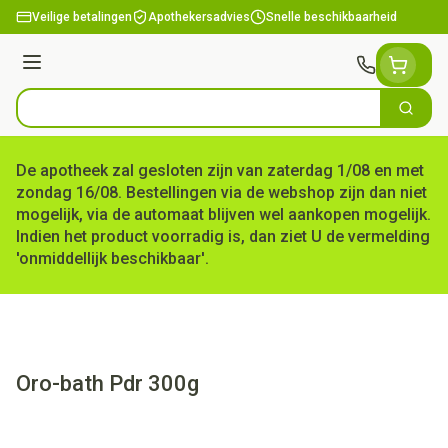
Ga naar de inhoud
Veilige betalingen
Apothekersadvies
Snelle beschikbaarheid
Menu
Zoek
Product, merk, categorie...
De apotheek zal gesloten zijn van zaterdag 1/08 en met
zondag 16/08. Bestellingen via de webshop zijn dan niet
mogelijk, via de automaat blijven wel aankopen mogelijk.
Indien het product voorradig is, dan ziet U de vermelding
'onmiddellijk beschikbaar'.
Oro-bath Pdr 300g