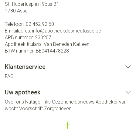
St.-Hubertusplein 9bus B1
1730
Asse
Telefoon:
02 452 92 60
E-mailadres:
info@
apotheekdesmedtasse.be
APB nummer:
230207
Apotheek titularis:
Van Beneden Katleen
BTW nummer:
BE0414478228
Klantenservice
FAQ
Uw apotheek
Over ons
Nuttige links
Gezondheidsnieuws
Apotheker van
wacht
Voorschrift
Zorgtarieven