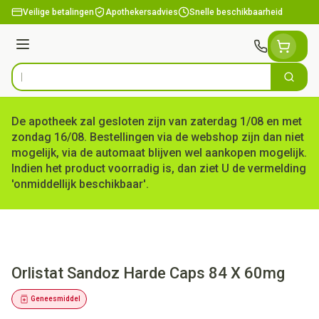
Ga naar de inhoud
Veilige betalingen
Apothekersadvies
Snelle beschikbaarheid
Menu
Zoek
Product, merk, categorie...
De apotheek zal gesloten zijn van zaterdag 1/08 en met
zondag 16/08. Bestellingen via de webshop zijn dan niet
mogelijk, via de automaat blijven wel aankopen mogelijk.
Indien het product voorradig is, dan ziet U de vermelding
'onmiddellijk beschikbaar'.
Orlistat Sandoz Harde Caps 84 X 60mg
Geneesmiddel