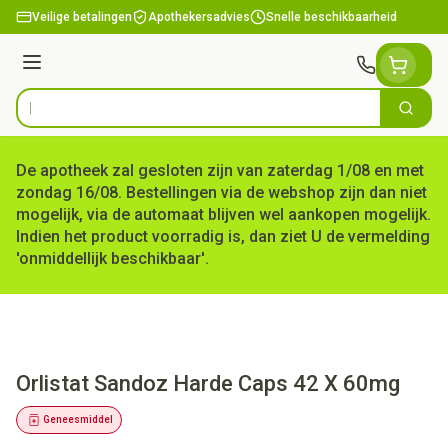
Ga naar de inhoud
Veilige betalingen
Apothekersadvies
Snelle beschikbaarheid
Menu
Zoek
Product, merk, categorie...
De apotheek zal gesloten zijn van zaterdag 1/08 en met
zondag 16/08. Bestellingen via de webshop zijn dan niet
mogelijk, via de automaat blijven wel aankopen mogelijk.
Indien het product voorradig is, dan ziet U de vermelding
'onmiddellijk beschikbaar'.
Orlistat Sandoz Harde Caps 42 X 60mg
Geneesmiddel