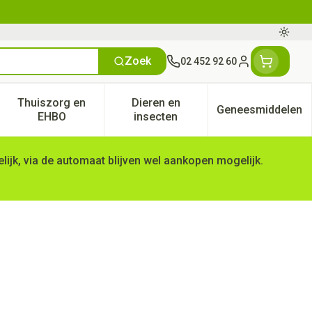
Oversc
Zoek
02 452 92 60
Klant menu
Thuiszorg en
Dieren en
Geneesmiddelen
tegorie
50+ categorie
enu voor Natuur geneeskunde categorie
Toon submenu voor Thuiszorg en EHBO categorie
Toon submenu voor Dieren en 
Toon subm
EHBO
insecten
ijk, via de automaat blijven wel aankopen mogelijk.