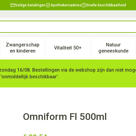
Veilige betalingen
Apothekersadvies
Snelle beschikbaarheid
Zwangerschap
Natuur
Vitaliteit 50+
, verzorging en hygiëne categorie
enu voor Dieet, voeding en vitamines categorie
Toon submenu voor Zwangerschap en kinderen ca
Toon submenu voor Vitaliteit 
Toon subm
en kinderen
geneeskunde
zondag 16/08. Bestellingen via de webshop zijn dan niet mogel
 'onmiddellijk beschikbaar'.
Omniform Fl 500ml