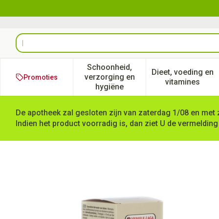
Ga naar de inhoud
Product, merk, categorie...
Schoonheid,
Dieet, voeding en
verzorging en
Promoties
Toon submenu voor Schoonheid
Toon subm
vitamines
hygiëne
De apotheek zal gesloten zijn van zaterdag 1/08 en met 
Indien het product voorradig is, dan ziet U de vermelding
Omniform Fl 500ml