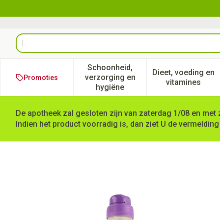
Ga naar de inhoud
Product, merk, categorie...
Schoonheid,
Dieet, voeding en
verzorging en
Promoties
Toon submenu voor Schoonheid
Toon subm
vitamines
hygiëne
De apotheek zal gesloten zijn van zaterdag 1/08 en met 
Indien het product voorradig is, dan ziet U de vermelding
Nutrison 1l