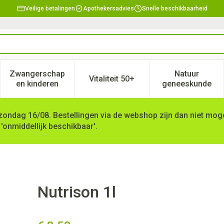
Veilige betalingen
Apothekersadvies
Snelle beschikbaarheid
Zwangerschap
Natuur
Vitaliteit 50+
, verzorging en hygiëne categorie
enu voor Dieet, voeding en vitamines categorie
Toon submenu voor Zwangerschap en kinderen ca
Toon submenu voor Vitaliteit 
Toon subm
en kinderen
geneeskunde
zondag 16/08. Bestellingen via de webshop zijn dan niet mogel
 'onmiddellijk beschikbaar'.
Nutrison 1l