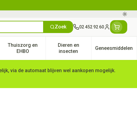
Oversc
Zoek
02 452 92 60
Klant menu
Thuiszorg en
Dieren en
Geneesmiddelen
tegorie
50+ categorie
enu voor Natuur geneeskunde categorie
Toon submenu voor Thuiszorg en EHBO categorie
Toon submenu voor Dieren en 
Toon subm
EHBO
insecten
ijk, via de automaat blijven wel aankopen mogelijk.