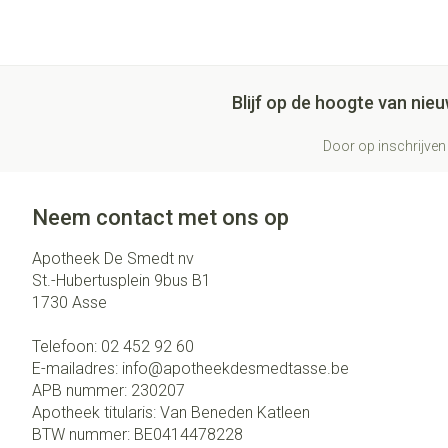
Blijf op de hoogte van ni
Door op inschrijven 
Neem contact met ons op
Apotheek De Smedt nv
St.-Hubertusplein 9bus B1
1730
Asse
Telefoon:
02 452 92 60
E-mailadres:
info@
apotheekdesmedtasse.be
APB nummer:
230207
Apotheek titularis:
Van Beneden Katleen
BTW nummer:
BE0414478228