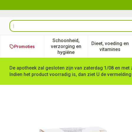
Ga naar de inhoud
Product, merk, categorie...
Schoonheid,
Dieet, voeding en
verzorging en
Promoties
Toon submenu voor Schoonheid
Toon subm
vitamines
hygiëne
De apotheek zal gesloten zijn van zaterdag 1/08 en met 
Indien het product voorradig is, dan ziet U de vermelding
Neuralgo Rheum Injeel Amp 