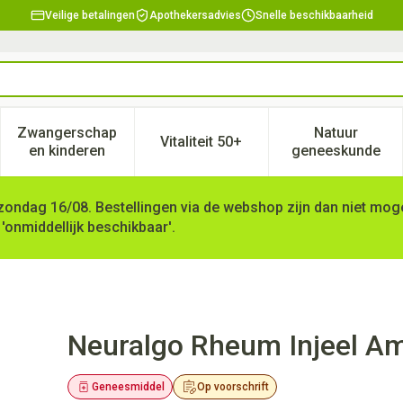
Veilige betalingen
Apothekersadvies
Snelle beschikbaarheid
Zwangerschap
Natuur
Vitaliteit 50+
, verzorging en hygiëne categorie
enu voor Dieet, voeding en vitamines categorie
Toon submenu voor Zwangerschap en kinderen ca
Toon submenu voor Vitaliteit 
Toon subm
en kinderen
geneeskunde
zondag 16/08. Bestellingen via de webshop zijn dan niet mogel
 'onmiddellijk beschikbaar'.
10x1,1ml Heel
Neuralgo Rheum Injeel A
Geneesmiddel
Op voorschrift