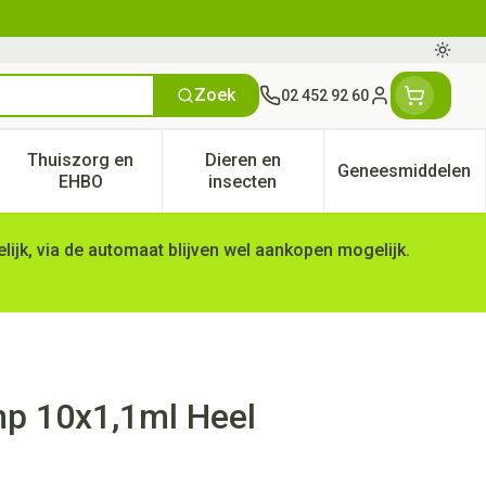
Oversc
Zoek
02 452 92 60
Klant menu
Thuiszorg en
Dieren en
Geneesmiddelen
tegorie
50+ categorie
enu voor Natuur geneeskunde categorie
Toon submenu voor Thuiszorg en EHBO categorie
Toon submenu voor Dieren en 
Toon subm
EHBO
insecten
ijk, via de automaat blijven wel aankopen mogelijk.
mp 10x1,1ml Heel