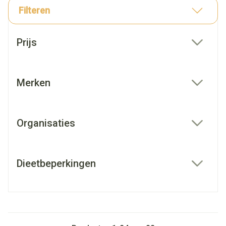
Filteren
Doorgaan naar productlijst
Prijs
filter
Merken
filter
Organisaties
filter
Dieetbeperkingen
filter