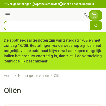
Ga naar de inhoud
Veilige betalingen
Apothekersadvies
Snelle beschikbaarheid
Menu
Zoek
Product, merk, categorie...
De apotheek zal gesloten zijn van zaterdag 1/08 en met
zondag 16/08. Bestellingen via de webshop zijn dan niet
mogelijk, via de automaat blijven wel aankopen mogelijk.
Indien het product voorradig is, dan ziet U de vermelding
'onmiddellijk beschikbaar'.
Home
/
Natuur geneeskunde
/
Oliën
Oliën