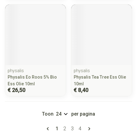
physalis
physalis
Physalis Eo Roos 5% Bio
Physalis Tea Tree Ess Olie
Ess Olie 10ml
10ml
€ 26,50
€ 8,40
Toon
per pagina
Pagina's
U lees momenteel pagina
Pagina
Pagina
Pagina
1
2
3
4