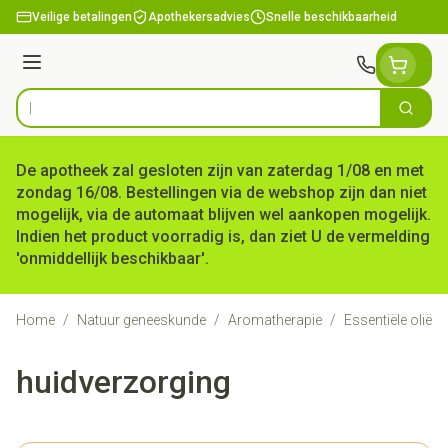
Ga naar de inhoud
Veilige betalingen
Apothekersadvies
Snelle beschikbaarheid
Menu
Zoek
Product, merk, categorie...
De apotheek zal gesloten zijn van zaterdag 1/08 en met
zondag 16/08. Bestellingen via de webshop zijn dan niet
mogelijk, via de automaat blijven wel aankopen mogelijk.
Indien het product voorradig is, dan ziet U de vermelding
'onmiddellijk beschikbaar'.
Home
/
Natuur geneeskunde
/
Aromatherapie
/
Essentiële oliën
huidverzorging