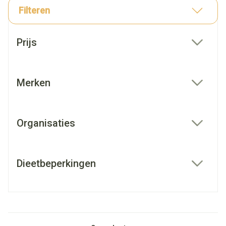
Filteren
Doorgaan naar productlijst
Prijs
filter
Merken
filter
Organisaties
filter
Dieetbeperkingen
filter