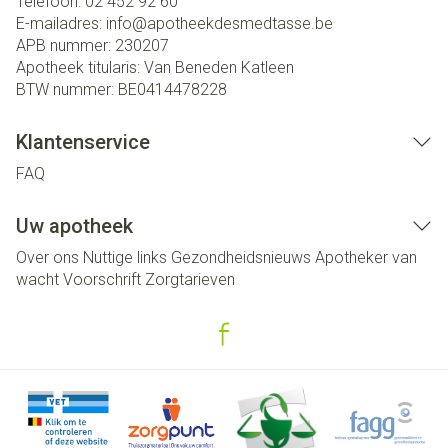
Telefoon:
02 452 92 60
E-mailadres:
info@
apotheekdesmedtasse.be
APB nummer:
230207
Apotheek titularis:
Van Beneden Katleen
BTW nummer:
BE0414478228
Klantenservice
FAQ
Uw apotheek
Over ons
Nuttige links
Gezondheidsnieuws
Apotheker van
wacht
Voorschrift
Zorgtarieven