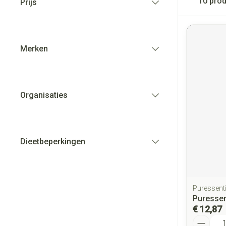
10
prod
Prijs
filter
Merken
filter
Organisaties
filter
Dieetbeperkingen
filter
Puressenti
Puressen
€ 12,87
Aantal