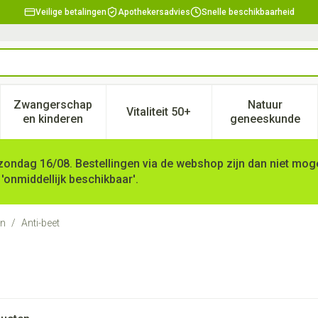
Veilige betalingen
Apothekersadvies
Snelle beschikbaarheid
Zwangerschap
Natuur
Vitaliteit 50+
, verzorging en hygiëne categorie
enu voor Dieet, voeding en vitamines categorie
Toon submenu voor Zwangerschap en kinderen ca
Toon submenu voor Vitaliteit 
Toon subm
en kinderen
geneeskunde
zondag 16/08. Bestellingen via de webshop zijn dan niet mogel
 'onmiddellijk beschikbaar'.
ën
/
Anti-beet