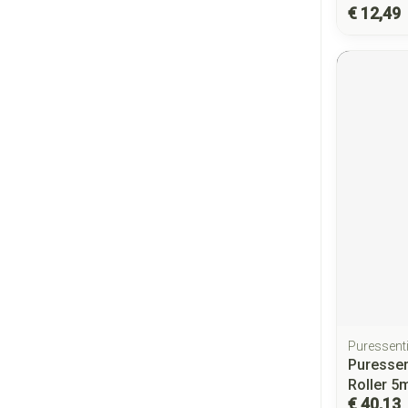
€ 12,49
Puressenti
Puressen
Roller 5
€ 40,13