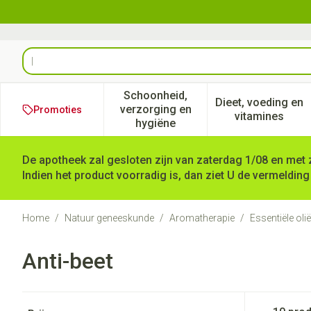
Ga naar de inhoud
Product, merk, categorie...
Schoonheid,
Dieet, voeding en
verzorging en
Promoties
Toon submenu voor Schoonheid
Toon subm
vitamines
hygiëne
De apotheek zal gesloten zijn van zaterdag 1/08 en met 
Indien het product voorradig is, dan ziet U de vermelding
Home
/
Natuur geneeskunde
/
Aromatherapie
/
Essentiële oli
Anti-beet
Doorgaan naar productlijst