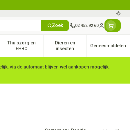
Oversc
Zoek
02 452 92 60
Klant menu
Thuiszorg en
Dieren en
Geneesmiddelen
tegorie
50+ categorie
enu voor Natuur geneeskunde categorie
Toon submenu voor Thuiszorg en EHBO categorie
Toon submenu voor Dieren en 
Toon subm
EHBO
insecten
ijk, via de automaat blijven wel aankopen mogelijk.