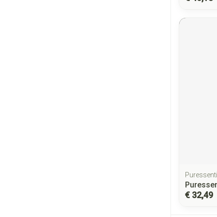
Puressenti
Puressen
€ 32,49