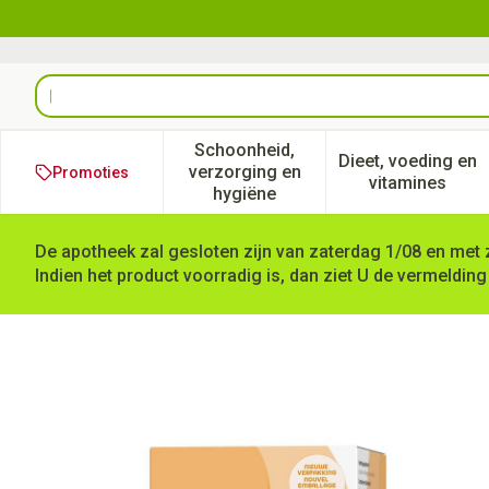
Ga naar de inhoud
Product, merk, categorie...
Schoonheid,
Dieet, voeding en
verzorging en
Promoties
Toon submenu voor Schoonheid
Toon subm
vitamines
hygiëne
De apotheek zal gesloten zijn van zaterdag 1/08 en met 
Indien het product voorradig is, dan ziet U de vermelding
Natural Energy Curcuma Com