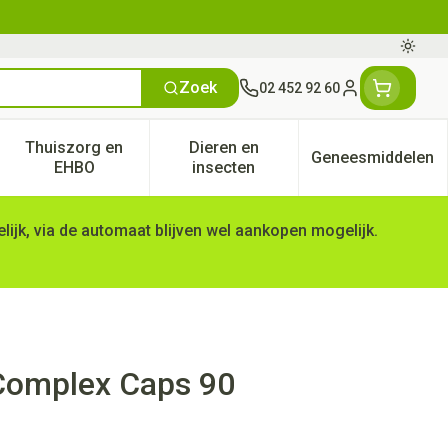
Oversc
Zoek
02 452 92 60
Klant menu
Thuiszorg en
Dieren en
Geneesmiddelen
tegorie
50+ categorie
enu voor Natuur geneeskunde categorie
Toon submenu voor Thuiszorg en EHBO categorie
Toon submenu voor Dieren en 
Toon subm
EHBO
insecten
ijk, via de automaat blijven wel aankopen mogelijk.
Complex Caps 90