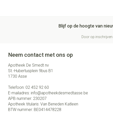
Blijf op de hoogte van ni
Door op inschrijven 
Neem contact met ons op
Apotheek De Smedt nv
St.-Hubertusplein 9bus B1
1730
Asse
Telefoon:
02 452 92 60
E-mailadres:
info@
apotheekdesmedtasse.be
APB nummer:
230207
Apotheek titularis:
Van Beneden Katleen
BTW nummer:
BE0414478228