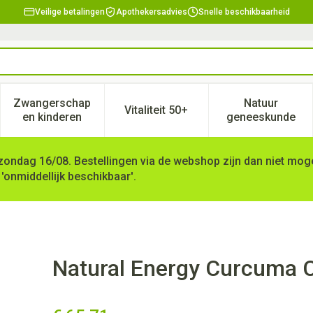
Veilige betalingen
Apothekersadvies
Snelle beschikbaarheid
Zwangerschap
Natuur
Vitaliteit 50+
, verzorging en hygiëne categorie
enu voor Dieet, voeding en vitamines categorie
Toon submenu voor Zwangerschap en kinderen ca
Toon submenu voor Vitaliteit 
Toon subm
en kinderen
geneeskunde
zondag 16/08. Bestellingen via de webshop zijn dan niet mogel
 'onmiddellijk beschikbaar'.
plex Caps 90
Natural Energy Curcuma 