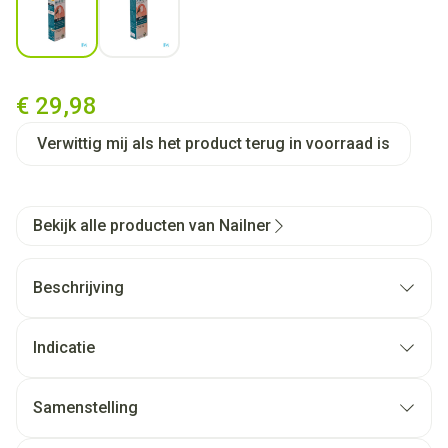
Nailner Brush 2in1 5ml
€ 29,98
Verwittig mij als het product terug in voorraad is
Bekijk alle producten van Nailner
Beschrijving
Nailner Brush 2 IN 1
Indicatie
Verzadigt de gehele nagel
Samenstelling
Behandelt schimmelnagels
Klinisch getest