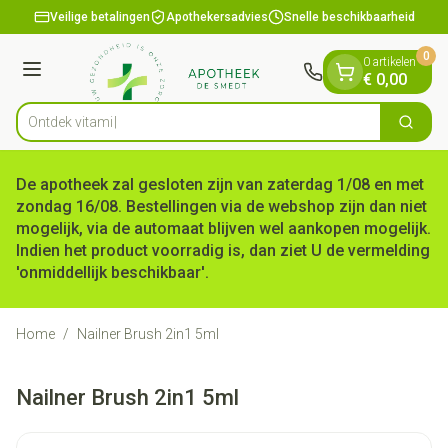
Dia 1 van 1
Ga naar de inhoud
Veilige betalingen
Apothekersadvies
Snelle beschikbaarheid
0
0 artikelen
Menu
€ 0,00
Ontde
Zoek
Product, merk, categorie...
De apotheek zal gesloten zijn van zaterdag 1/08 en met
zondag 16/08. Bestellingen via de webshop zijn dan niet
mogelijk, via de automaat blijven wel aankopen mogelijk.
Indien het product voorradig is, dan ziet U de vermelding
'onmiddellijk beschikbaar'.
Home
/
Nailner Brush 2in1 5ml
Nailner Brush 2in1 5ml