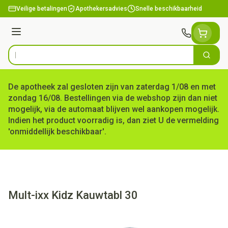
Ga naar de inhoud
Veilige betalingen
Apothekersadvies
Snelle beschikbaarheid
Menu
Zoek
Product, merk, categorie...
De apotheek zal gesloten zijn van zaterdag 1/08 en met
zondag 16/08. Bestellingen via de webshop zijn dan niet
mogelijk, via de automaat blijven wel aankopen mogelijk.
Indien het product voorradig is, dan ziet U de vermelding
'onmiddellijk beschikbaar'.
Mult-ixx Kidz Kauwtabl 30