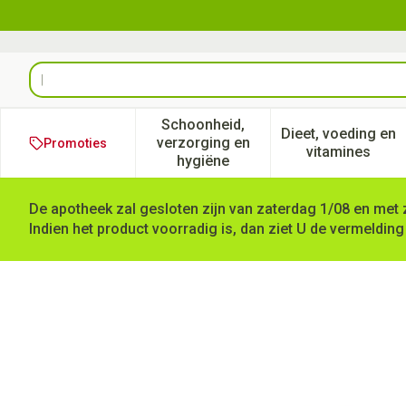
Ga naar de inhoud
Product, merk, categorie...
Schoonheid,
Dieet, voeding en
verzorging en
Promoties
Toon submenu voor Schoonheid
Toon subm
vitamines
hygiëne
De apotheek zal gesloten zijn van zaterdag 1/08 en met 
Indien het product voorradig is, dan ziet U de vermelding
Moxifloxacin Sandoz 400mg 