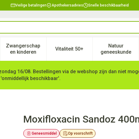
Veilige betalingen
Apothekersadvies
Snelle beschikbaarheid
Zwangerschap
Natuur
Vitaliteit 50+
, verzorging en hygiëne categorie
enu voor Dieet, voeding en vitamines categorie
Toon submenu voor Zwangerschap en kinderen ca
Toon submenu voor Vitaliteit 
Toon subm
en kinderen
geneeskunde
zondag 16/08. Bestellingen via de webshop zijn dan niet mogel
 'onmiddellijk beschikbaar'.
Filmomh Tabl 14
Moxifloxacin Sandoz 400
Geneesmiddel
Op voorschrift