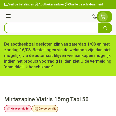
Ga naar de inhoud
Veilige betalingen
Apothekersadvies
Snelle beschikbaarheid
Menu
Zoek
Product, merk, categorie...
De apotheek zal gesloten zijn van zaterdag 1/08 en met
zondag 16/08. Bestellingen via de webshop zijn dan niet
mogelijk, via de automaat blijven wel aankopen mogelijk.
Indien het product voorradig is, dan ziet U de vermelding
'onmiddellijk beschikbaar'.
Mirtazapine Viatris 15mg Tabl 50
Geneesmiddel
Op voorschrift