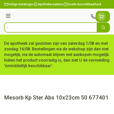
Ga naar de inhoud
Veilige betalingen
Apothekersadvies
Snelle beschikbaarheid
Menu
Zoek
Product, merk, categorie...
De apotheek zal gesloten zijn van zaterdag 1/08 en met
zondag 16/08. Bestellingen via de webshop zijn dan niet
mogelijk, via de automaat blijven wel aankopen mogelijk.
Indien het product voorradig is, dan ziet U de vermelding
'onmiddellijk beschikbaar'.
Mesorb Kp Ster Abs 10x23cm 50 677401