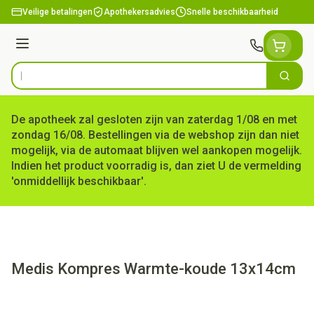
Ga naar de inhoud
Veilige betalingen
Apothekersadvies
Snelle beschikbaarheid
Menu
Zoek
Product, merk, categorie...
De apotheek zal gesloten zijn van zaterdag 1/08 en met
zondag 16/08. Bestellingen via de webshop zijn dan niet
mogelijk, via de automaat blijven wel aankopen mogelijk.
Indien het product voorradig is, dan ziet U de vermelding
'onmiddellijk beschikbaar'.
Medis Kompres Warmte-koude 13x14cm