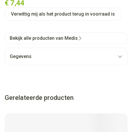
€ 7,44
Verwittig mij als het product terug in voorraad is
Bekijk alle producten van Medis
Gegevens
Gerelateerde producten
Navigeren door de elementen van de carrousel is mogelijk met
Druk om carrousel over te slaan
Druk op om naar carrouselnavigatie te gaan