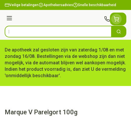
Ga naar de inhoud
Veilige betalingen
Apothekersadvies
Snelle beschikbaarheid
Menu
Zoek
Product, merk, categorie...
De apotheek zal gesloten zijn van zaterdag 1/08 en met
zondag 16/08. Bestellingen via de webshop zijn dan niet
mogelijk, via de automaat blijven wel aankopen mogelijk.
Indien het product voorradig is, dan ziet U de vermelding
'onmiddellijk beschikbaar'.
Marque V Parelgort 100g