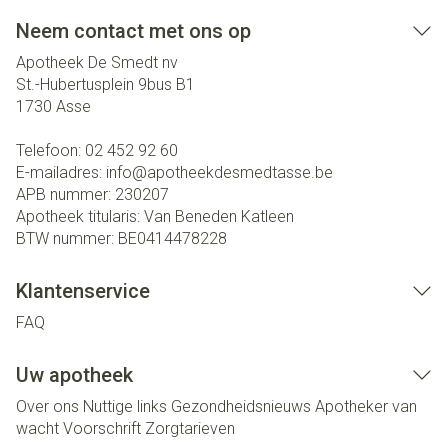
Neem contact met ons op
Apotheek De Smedt nv
St.-Hubertusplein 9bus B1
1730
Asse
Telefoon:
02 452 92 60
E-mailadres:
info@
apotheekdesmedtasse.be
APB nummer:
230207
Apotheek titularis:
Van Beneden Katleen
BTW nummer:
BE0414478228
Klantenservice
FAQ
Uw apotheek
Over ons
Nuttige links
Gezondheidsnieuws
Apotheker van
wacht
Voorschrift
Zorgtarieven