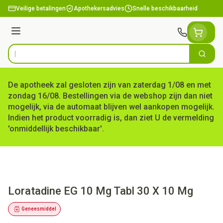
Ga naar de inhoud
Veilige betalingen
Apothekersadvies
Snelle beschikbaarheid
Menu
Zoek
Product, merk, categorie...
De apotheek zal gesloten zijn van zaterdag 1/08 en met
zondag 16/08. Bestellingen via de webshop zijn dan niet
mogelijk, via de automaat blijven wel aankopen mogelijk.
Indien het product voorradig is, dan ziet U de vermelding
'onmiddellijk beschikbaar'.
Loratadine EG 10 Mg Tabl 30 X 10 Mg
Geneesmiddel