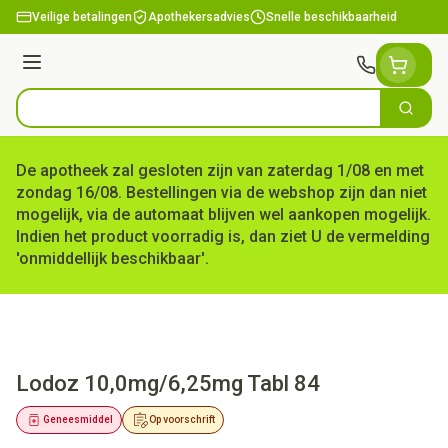
Ga naar de inhoud
Veilige betalingen
Apothekersadvies
Snelle beschikbaarheid
Menu
Zoek
Product, merk, categorie...
De apotheek zal gesloten zijn van zaterdag 1/08 en met
zondag 16/08. Bestellingen via de webshop zijn dan niet
mogelijk, via de automaat blijven wel aankopen mogelijk.
Indien het product voorradig is, dan ziet U de vermelding
'onmiddellijk beschikbaar'.
Lodoz 10,0mg/6,25mg Tabl 84
Geneesmiddel
Op voorschrift