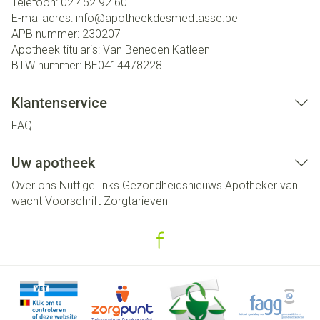
Telefoon:
02 452 92 60
E-mailadres:
info@
apotheekdesmedtasse.be
APB nummer:
230207
Apotheek titularis:
Van Beneden Katleen
BTW nummer:
BE0414478228
Klantenservice
FAQ
Uw apotheek
Over ons
Nuttige links
Gezondheidsnieuws
Apotheker van
wacht
Voorschrift
Zorgtarieven