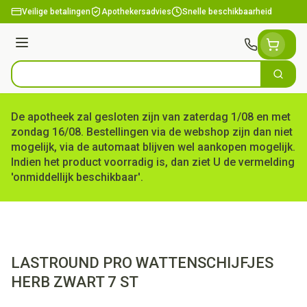
Ga naar de inhoud
Veilige betalingen
Apothekersadvies
Snelle beschikbaarheid
Menu
Zoek
Product, merk, categorie...
De apotheek zal gesloten zijn van zaterdag 1/08 en met
zondag 16/08. Bestellingen via de webshop zijn dan niet
mogelijk, via de automaat blijven wel aankopen mogelijk.
Indien het product voorradig is, dan ziet U de vermelding
'onmiddellijk beschikbaar'.
LASTROUND PRO WATTENSCHIJFJES
HERB ZWART 7 ST