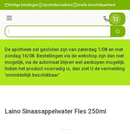
Ga naar de inhoud
Veilige betalingen
Apothekersadvies
Snelle beschikbaarheid
Menu
Zoek
Product, merk, categorie...
De apotheek zal gesloten zijn van zaterdag 1/08 en met
zondag 16/08. Bestellingen via de webshop zijn dan niet
mogelijk, via de automaat blijven wel aankopen mogelijk.
Indien het product voorradig is, dan ziet U de vermelding
'onmiddellijk beschikbaar'.
Laino Sinaasappelwater Fles 250ml