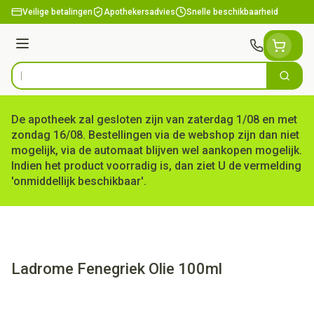
Ga naar de inhoud
Veilige betalingen
Apothekersadvies
Snelle beschikbaarheid
Menu
Zoek
Product, merk, categorie...
De apotheek zal gesloten zijn van zaterdag 1/08 en met
zondag 16/08. Bestellingen via de webshop zijn dan niet
mogelijk, via de automaat blijven wel aankopen mogelijk.
Indien het product voorradig is, dan ziet U de vermelding
'onmiddellijk beschikbaar'.
Ladrome Fenegriek Olie 100ml