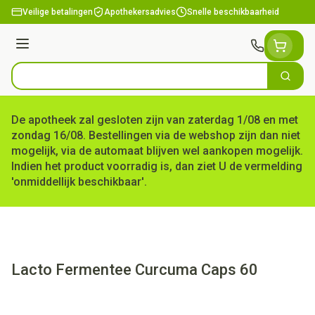
Ga naar de inhoud
Veilige betalingen
Apothekersadvies
Snelle beschikbaarheid
Menu
Zoek
Product, merk, categorie...
De apotheek zal gesloten zijn van zaterdag 1/08 en met
zondag 16/08. Bestellingen via de webshop zijn dan niet
mogelijk, via de automaat blijven wel aankopen mogelijk.
Indien het product voorradig is, dan ziet U de vermelding
'onmiddellijk beschikbaar'.
Lacto Fermentee Curcuma Caps 60