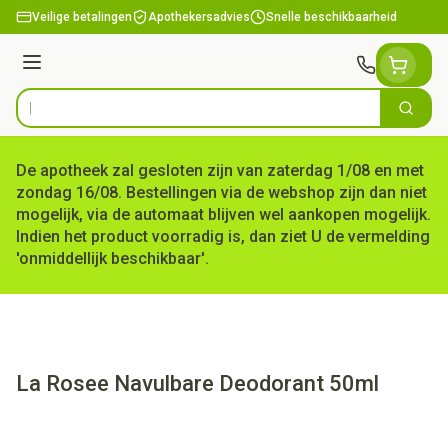
Ga naar de inhoud
Veilige betalingen
Apothekersadvies
Snelle beschikbaarheid
Menu
Zoek
Product, merk, categorie...
De apotheek zal gesloten zijn van zaterdag 1/08 en met
zondag 16/08. Bestellingen via de webshop zijn dan niet
mogelijk, via de automaat blijven wel aankopen mogelijk.
Indien het product voorradig is, dan ziet U de vermelding
'onmiddellijk beschikbaar'.
La Rosee Navulbare Deodorant 50ml