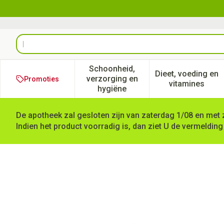
Ga naar de inhoud
Product, merk, categorie...
Schoonheid,
Dieet, voeding en
verzorging en
Promoties
Toon submenu voor Schoonheid
Toon subm
vitamines
hygiëne
De apotheek zal gesloten zijn van zaterdag 1/08 en met 
Indien het product voorradig is, dan ziet U de vermelding
Karwijvrucht Doos 100g Fag