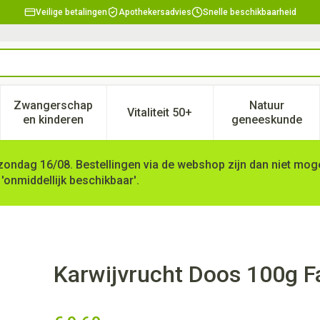
Veilige betalingen
Apothekersadvies
Snelle beschikbaarheid
Zwangerschap
Natuur
Vitaliteit 50+
, verzorging en hygiëne categorie
enu voor Dieet, voeding en vitamines categorie
Toon submenu voor Zwangerschap en kinderen ca
Toon submenu voor Vitaliteit 
Toon subm
en kinderen
geneeskunde
zondag 16/08. Bestellingen via de webshop zijn dan niet mogel
 'onmiddellijk beschikbaar'.
Karwijvrucht Doos 100g F