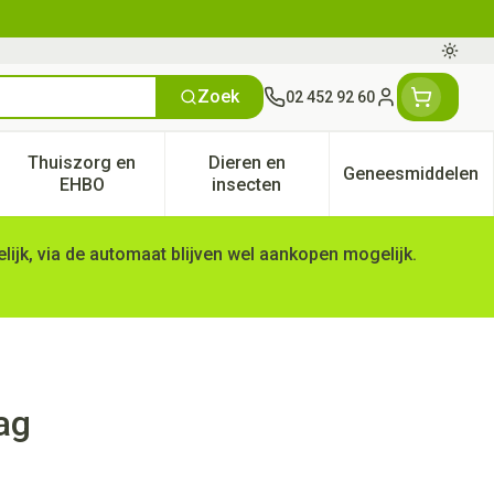
Oversc
Zoek
02 452 92 60
Klant menu
Thuiszorg en
Dieren en
Geneesmiddelen
tegorie
50+ categorie
enu voor Natuur geneeskunde categorie
Toon submenu voor Thuiszorg en EHBO categorie
Toon submenu voor Dieren en 
Toon subm
EHBO
insecten
ijk, via de automaat blijven wel aankopen mogelijk.
ag