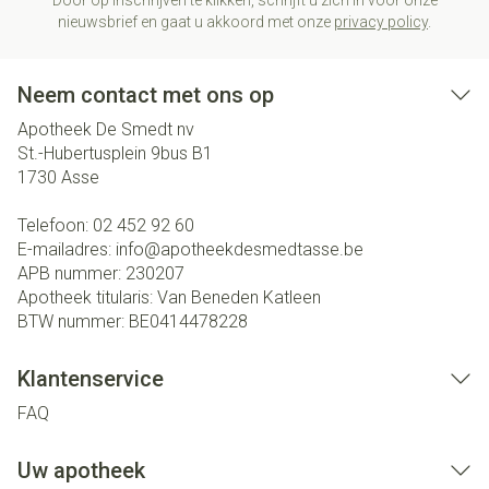
Door op inschrijven te klikken, schrijft u zich in voor onze
nieuwsbrief en gaat u akkoord met onze
privacy policy
.
Neem contact met ons op
Apotheek De Smedt nv
St.-Hubertusplein 9bus B1
1730
Asse
Telefoon:
02 452 92 60
E-mailadres:
info@
apotheekdesmedtasse.be
APB nummer:
230207
Apotheek titularis:
Van Beneden Katleen
BTW nummer:
BE0414478228
Klantenservice
FAQ
Uw apotheek