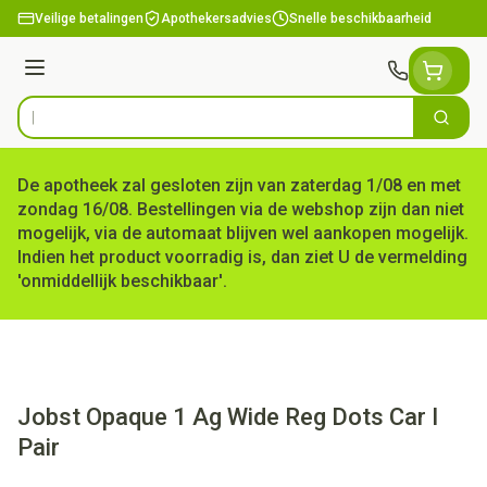
Ga naar de inhoud
Veilige betalingen
Apothekersadvies
Snelle beschikbaarheid
Menu
Zoek
Product, merk, categorie...
De apotheek zal gesloten zijn van zaterdag 1/08 en met
zondag 16/08. Bestellingen via de webshop zijn dan niet
mogelijk, via de automaat blijven wel aankopen mogelijk.
Indien het product voorradig is, dan ziet U de vermelding
'onmiddellijk beschikbaar'.
Jobst Opaque 1 Ag Wide Reg Dots Car I
Pair