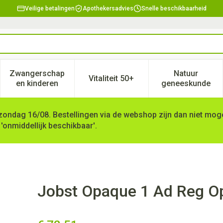
Veilige betalingen
Apothekersadvies
Snelle beschikbaarheid
Zwangerschap
Natuur
Vitaliteit 50+
, verzorging en hygiëne categorie
enu voor Dieet, voeding en vitamines categorie
Toon submenu voor Zwangerschap en kinderen ca
Toon submenu voor Vitaliteit 
Toon subm
en kinderen
geneeskunde
zondag 16/08. Bestellingen via de webshop zijn dan niet mogel
 'onmiddellijk beschikbaar'.
ft Black Ii Pair
Jobst Opaque 1 Ad Reg Ope