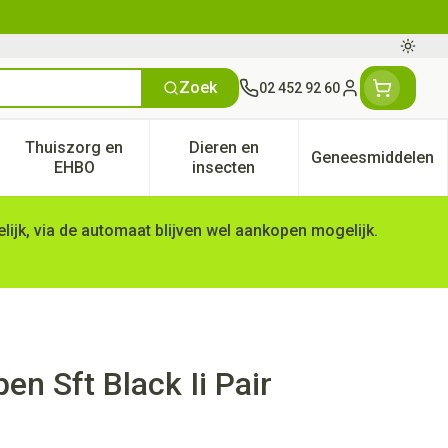
Oversc
Zoek
02 452 92 60
Klant menu
Thuiszorg en
Dieren en
Geneesmiddelen
tegorie
50+ categorie
enu voor Natuur geneeskunde categorie
Toon submenu voor Thuiszorg en EHBO categorie
Toon submenu voor Dieren en 
Toon subm
EHBO
insecten
ijk, via de automaat blijven wel aankopen mogelijk.
n Sft Black Ii Pair