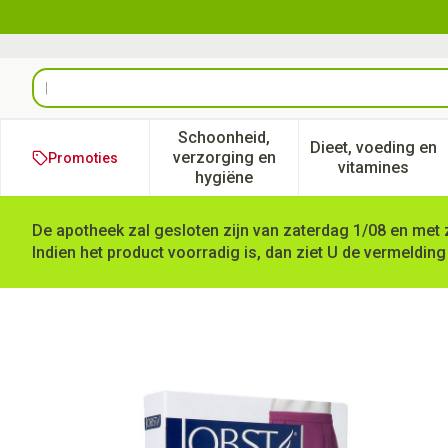
Ga naar de inhoud
Product, merk, categorie...
Schoonheid,
Dieet, voeding en
verzorging en
Promoties
Toon submenu voor Schoonheid
Toon subm
vitamines
hygiëne
De apotheek zal gesloten zijn van zaterdag 1/08 en met 
Indien het product voorradig is, dan ziet U de vermelding
Jobst Opaque 1 Ad Reg Open S