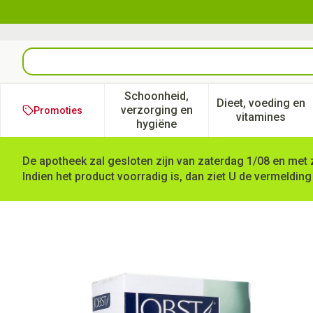
Ga naar de inhoud
Product, merk, categorie...
Schoonheid,
Dieet, voeding en
verzorging en
Promoties
Toon submenu voor Schoonheid
Toon subm
vitamines
hygiëne
De apotheek zal gesloten zijn van zaterdag 1/08 en met 
Indien het product voorradig is, dan ziet U de vermelding
Jobst Mat Opaque 2 At-mat R