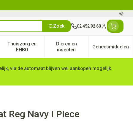
Oversc
Zoek
02 452 92 60
Klant menu
Thuiszorg en
Dieren en
Geneesmiddelen
tegorie
50+ categorie
enu voor Natuur geneeskunde categorie
Toon submenu voor Thuiszorg en EHBO categorie
Toon submenu voor Dieren en 
Toon subm
EHBO
insecten
ijk, via de automaat blijven wel aankopen mogelijk.
t Reg Navy I Piece