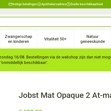
Veilige betalingen
Apothekersadvies
Snelle beschikbaarheid
Zwangerschap
Natuur
Vitaliteit 50+
, verzorging en hygiëne categorie
enu voor Dieet, voeding en vitamines categorie
Toon submenu voor Zwangerschap en kinderen ca
Toon submenu voor Vitaliteit 
Toon subm
en kinderen
geneeskunde
zondag 16/08. Bestellingen via de webshop zijn dan niet mogel
 'onmiddellijk beschikbaar'.
eg Navy I Piece
Jobst Mat Opaque 2 At-ma