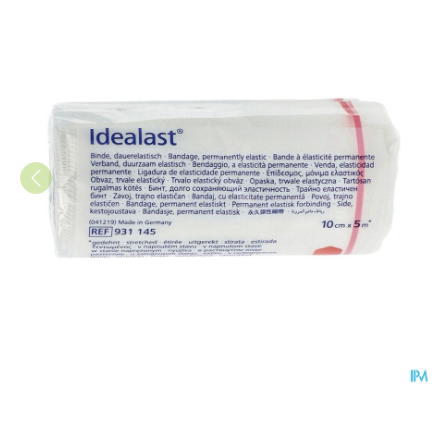
Idealast Met Haak 10cmx5m W