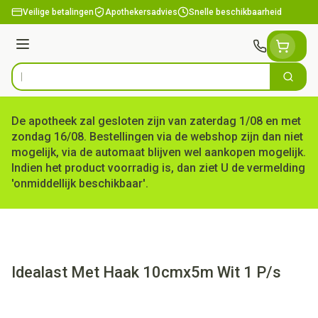
Ga naar de inhoud
Veilige betalingen
Apothekersadvies
Snelle beschikbaarheid
Menu
Zoek
Product, merk, categorie...
De apotheek zal gesloten zijn van zaterdag 1/08 en met
zondag 16/08. Bestellingen via de webshop zijn dan niet
mogelijk, via de automaat blijven wel aankopen mogelijk.
Indien het product voorradig is, dan ziet U de vermelding
'onmiddellijk beschikbaar'.
Idealast Met Haak 10cmx5m Wit 1 P/s