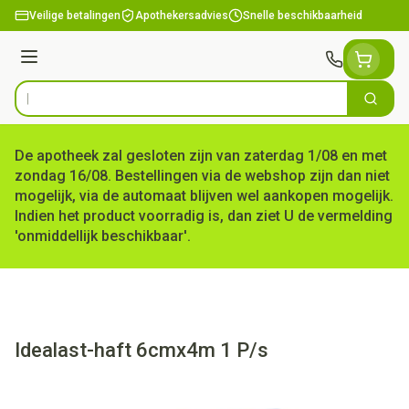
Ga naar de inhoud
Veilige betalingen
Apothekersadvies
Snelle beschikbaarheid
Menu
Zoek
Product, merk, categorie...
De apotheek zal gesloten zijn van zaterdag 1/08 en met
zondag 16/08. Bestellingen via de webshop zijn dan niet
mogelijk, via de automaat blijven wel aankopen mogelijk.
Indien het product voorradig is, dan ziet U de vermelding
'onmiddellijk beschikbaar'.
Idealast-haft 6cmx4m 1 P/s