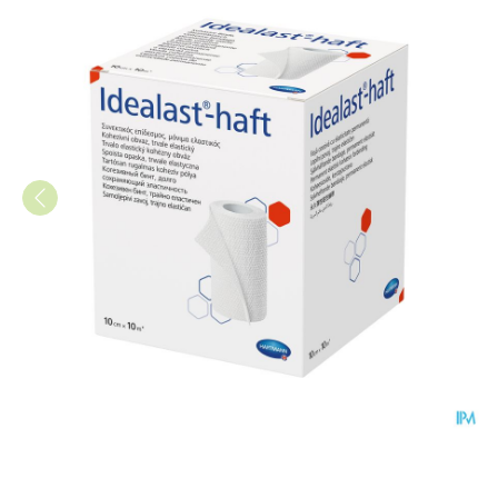
Idealast-haft 10cmx10m 1 P/s