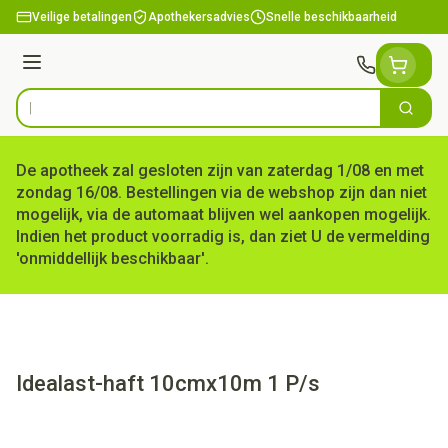
Ga naar de inhoud
Veilige betalingen
Apothekersadvies
Snelle beschikbaarheid
Menu
Zoek
Product, merk, categorie...
De apotheek zal gesloten zijn van zaterdag 1/08 en met
zondag 16/08. Bestellingen via de webshop zijn dan niet
mogelijk, via de automaat blijven wel aankopen mogelijk.
Indien het product voorradig is, dan ziet U de vermelding
'onmiddellijk beschikbaar'.
Idealast-haft 10cmx10m 1 P/s