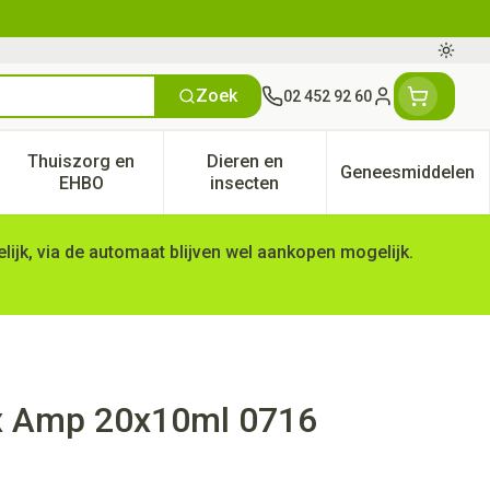
Oversc
Zoek
02 452 92 60
Klant menu
Thuiszorg en
Dieren en
Geneesmiddelen
tegorie
50+ categorie
enu voor Natuur geneeskunde categorie
Toon submenu voor Thuiszorg en EHBO categorie
Toon submenu voor Dieren en 
Toon subm
EHBO
insecten
ijk, via de automaat blijven wel aankopen mogelijk.
x Amp 20x10ml 0716