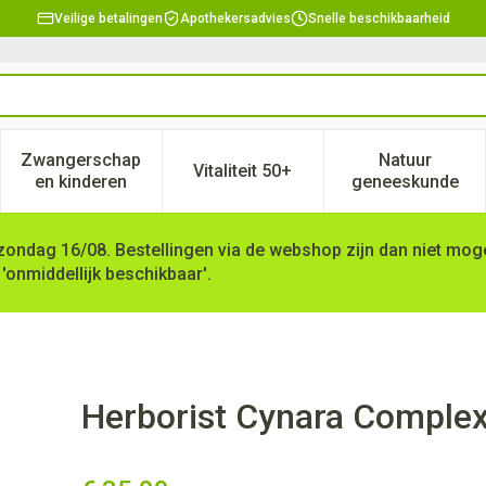
Veilige betalingen
Apothekersadvies
Snelle beschikbaarheid
Zwangerschap
Natuur
Vitaliteit 50+
, verzorging en hygiëne categorie
enu voor Dieet, voeding en vitamines categorie
Toon submenu voor Zwangerschap en kinderen ca
Toon submenu voor Vitaliteit 
Toon subm
en kinderen
geneeskunde
zondag 16/08. Bestellingen via de webshop zijn dan niet mogel
 'onmiddellijk beschikbaar'.
Amp 20x10ml 0716
Herborist Cynara Comple