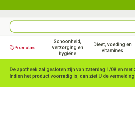
Ga naar de inhoud
Product, merk, categorie...
Schoonheid,
Dieet, voeding en
verzorging en
Promoties
Toon submenu voor Schoonheid
Toon subm
vitamines
hygiëne
De apotheek zal gesloten zijn van zaterdag 1/08 en met 
Indien het product voorradig is, dan ziet U de vermelding
Herborist Cynara Complex 