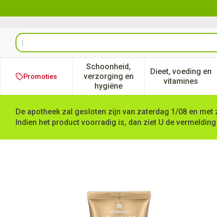
Ga naar de inhoud
Product, merk, categorie...
Schoonheid,
Dieet, voeding en
verzorging en
Promoties
Toon submenu voor Schoonheid
Toon subm
vitamines
hygiëne
De apotheek zal gesloten zijn van zaterdag 1/08 en met 
Indien het product voorradig is, dan ziet U de vermelding
Heliocare 360° Body Glow S