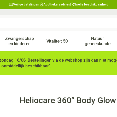
Veilige betalingen
Apothekersadvies
Snelle beschikbaarheid
Zwangerschap
Natuur
Vitaliteit 50+
, verzorging en hygiëne categorie
enu voor Dieet, voeding en vitamines categorie
Toon submenu voor Zwangerschap en kinderen ca
Toon submenu voor Vitaliteit 
Toon subm
en kinderen
geneeskunde
zondag 16/08. Bestellingen via de webshop zijn dan niet mogel
 'onmiddellijk beschikbaar'.
pf50+ Tube 100ml
Heliocare 360° Body Glo