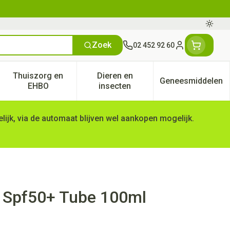
Oversc
Zoek
02 452 92 60
Klant menu
Thuiszorg en
Dieren en
Geneesmiddelen
tegorie
50+ categorie
enu voor Natuur geneeskunde categorie
Toon submenu voor Thuiszorg en EHBO categorie
Toon submenu voor Dieren en 
Toon subm
EHBO
insecten
ijk, via de automaat blijven wel aankopen mogelijk.
w Spf50+ Tube 100ml