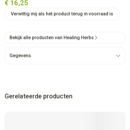
€ 16,25
Verwittig mij als het product terug in voorraad is
Bekijk alle producten van Healing Herbs
Gegevens
Gerelateerde producten
Navigeren door de elementen van de carrousel is mogelijk met
Druk om carrousel over te slaan
Druk op om naar carrouselnavigatie te gaan