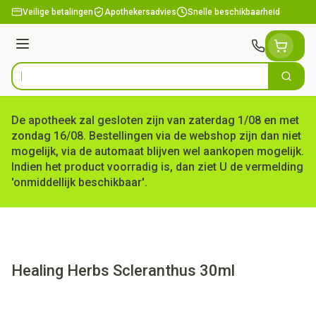
Ga naar de inhoud
Veilige betalingen
Apothekersadvies
Snelle beschikbaarheid
Menu
Zoek
Product, merk, categorie...
De apotheek zal gesloten zijn van zaterdag 1/08 en met
zondag 16/08. Bestellingen via de webshop zijn dan niet
mogelijk, via de automaat blijven wel aankopen mogelijk.
Indien het product voorradig is, dan ziet U de vermelding
'onmiddellijk beschikbaar'.
Healing Herbs Scleranthus 30ml