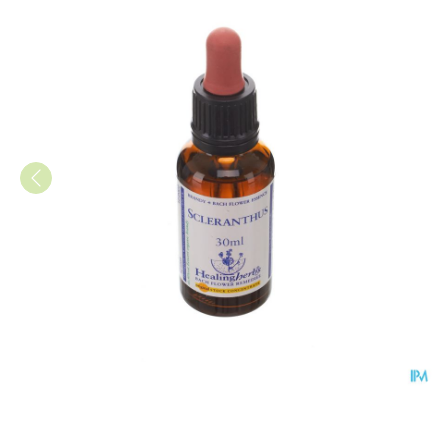
Healing Herbs Scleranthus 30