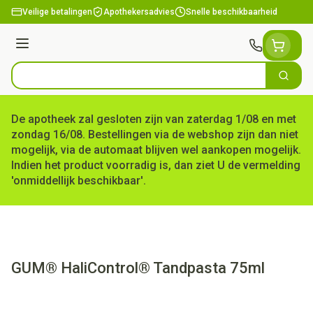
Ga naar de inhoud
Veilige betalingen
Apothekersadvies
Snelle beschikbaarheid
Menu
Zoek
Product, merk, categorie...
De apotheek zal gesloten zijn van zaterdag 1/08 en met
zondag 16/08. Bestellingen via de webshop zijn dan niet
mogelijk, via de automaat blijven wel aankopen mogelijk.
Indien het product voorradig is, dan ziet U de vermelding
'onmiddellijk beschikbaar'.
GUM® HaliControl® Tandpasta 75ml