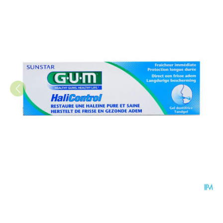
GUM® HaliControl® Tandpast