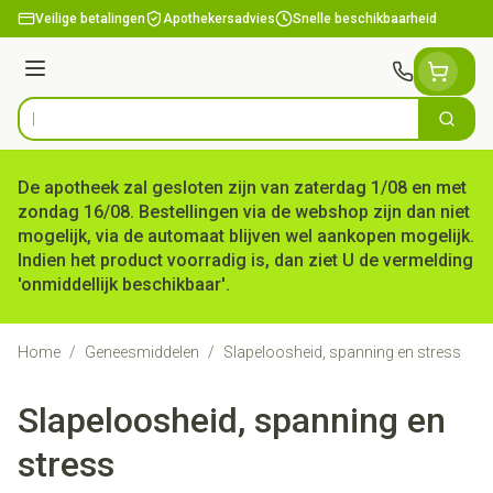
Ga naar de inhoud
Veilige betalingen
Apothekersadvies
Snelle beschikbaarheid
Menu
Zoek
Product, merk, categorie...
De apotheek zal gesloten zijn van zaterdag 1/08 en met
zondag 16/08. Bestellingen via de webshop zijn dan niet
mogelijk, via de automaat blijven wel aankopen mogelijk.
Indien het product voorradig is, dan ziet U de vermelding
'onmiddellijk beschikbaar'.
Home
/
Geneesmiddelen
/
Slapeloosheid, spanning en stress
Slapeloosheid, spanning en
stress