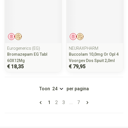
Geneesmiddel
Op voorschrift
Geneesmiddel
Op voorschrift
Eurogenerics (EG)
NEURAXPHARM
Bromazepam EG Tabl
Buccolam 10,0mg Or Opl 4
60X12Mg
Voorgev Dos Spuit 2,0ml
€ 18,35
€ 79,95
Toon
per pagina
Pagina's
U lees momenteel pagina
Pagina
Pagina
Pagina
1
2
3
...
7