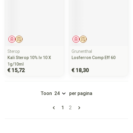
Geneesmiddel
Op voorschrift
Geneesmiddel
Op voorschrift
Sterop
Grunenthal
Kali Sterop 10% Iv 10 X
Losferron Comp Eff 60
1g/10ml
€ 15,72
€ 18,30
Toon
per pagina
Pagina's
U lees momenteel pagina
Pagina
1
2