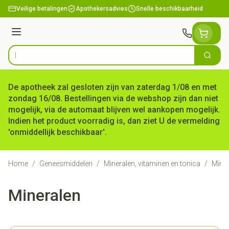
Ga naar de inhoud
Veilige betalingen
Apothekersadvies
Snelle beschikbaarheid
Menu
Zoek
Product, merk, categorie...
De apotheek zal gesloten zijn van zaterdag 1/08 en met
zondag 16/08. Bestellingen via de webshop zijn dan niet
mogelijk, via de automaat blijven wel aankopen mogelijk.
Indien het product voorradig is, dan ziet U de vermelding
'onmiddellijk beschikbaar'.
Home
/
Geneesmiddelen
/
Mineralen, vitaminen en tonica
/
Miner
Mineralen