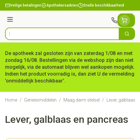
Ga naar de inhoud
Veilige betalingen
Apothekersadvies
Snelle beschikbaarheid
Menu
Zoek
Product, merk, categorie...
De apotheek zal gesloten zijn van zaterdag 1/08 en met
zondag 16/08. Bestellingen via de webshop zijn dan niet
mogelijk, via de automaat blijven wel aankopen mogelijk.
Indien het product voorradig is, dan ziet U de vermelding
'onmiddellijk beschikbaar'.
Home
/
Geneesmiddelen
/
Maag darm stelsel
/
Lever, galblaas 
Lever, galblaas en pancreas