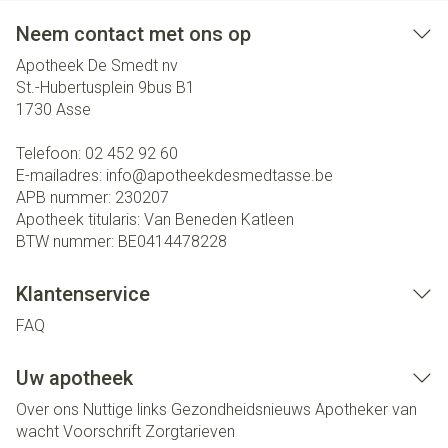
Neem contact met ons op
Apotheek De Smedt nv
St.-Hubertusplein 9bus B1
1730
Asse
Telefoon:
02 452 92 60
E-mailadres:
info@
apotheekdesmedtasse.be
APB nummer:
230207
Apotheek titularis:
Van Beneden Katleen
BTW nummer:
BE0414478228
Klantenservice
FAQ
Uw apotheek
Over ons
Nuttige links
Gezondheidsnieuws
Apotheker van
wacht
Voorschrift
Zorgtarieven